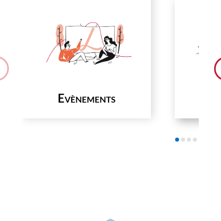
Evènements
C