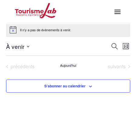
Il n’y a pas de évènements à venir.
Recher
Nav
À venir
Recherche
Liste
de
et
Sélectionnez
vue
navigat
une
Év
Évènements
Évènements
précédents
Aujourd'hui
suivants
de
date.
vues
Évènem
S’abonner au calendrier