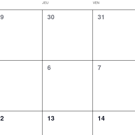
JEU
VEN
0
0
29
30
31
vènement,
évènement,
évènement,
0
0
5
6
7
vènement,
évènement,
évènement,
0
0
12
13
14
vènement,
évènement,
évènement,