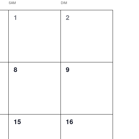
SAM
DIM
0
0
1
2
évènement,
évènement,
0
0
8
9
évènement,
évènement,
0
0
15
16
évènement,
évènement,