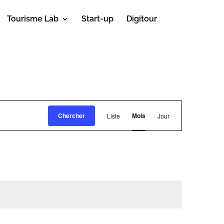
Tourisme Lab
Start-up
Digitour
Navigation
de
Chercher
Mois
Liste
Jour
vues
Évènement